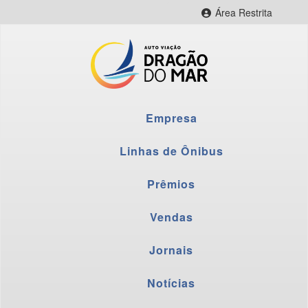
Área Restrita
CityBus Web
CityBus Combustível
CityBus Colaborador
LNR Colaborador
Empresa
Fornecedores
Webmail
Linhas de Ônibus
Prêmios
Vendas
Jornais
Notícias