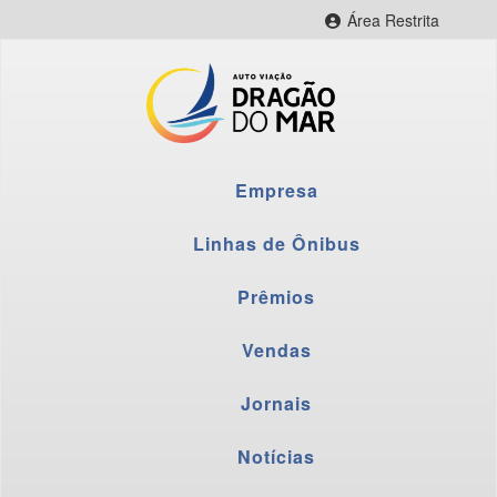
Área Restrita
CityBus Web
CityBus Combustível
CityBus Colaborador
LNR Colaborador
Empresa
Fornecedores
Webmail
Linhas de Ônibus
Prêmios
Vendas
Jornais
Notícias