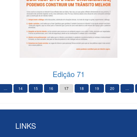
Edição 71
…
14
15
16
17
18
19
20
…
LINKS