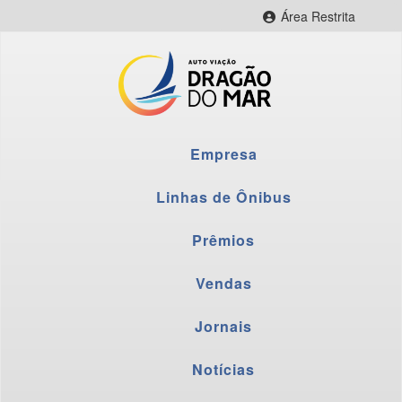
Área Restrita
CityBus Web
CityBus Combustível
CityBus Colaborador
LNR Colaborador
Empresa
Fornecedores
Webmail
Linhas de Ônibus
Prêmios
Vendas
Jornais
Notícias