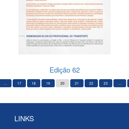
Edição 62
…
17
18
19
20
21
22
23
…
LINKS