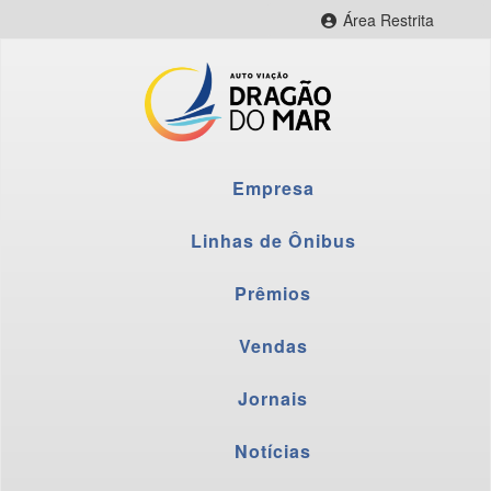
Área Restrita
CityBus Web
CityBus Combustível
CityBus Colaborador
LNR Colaborador
Empresa
Fornecedores
Webmail
Linhas de Ônibus
Prêmios
Vendas
Jornais
Notícias