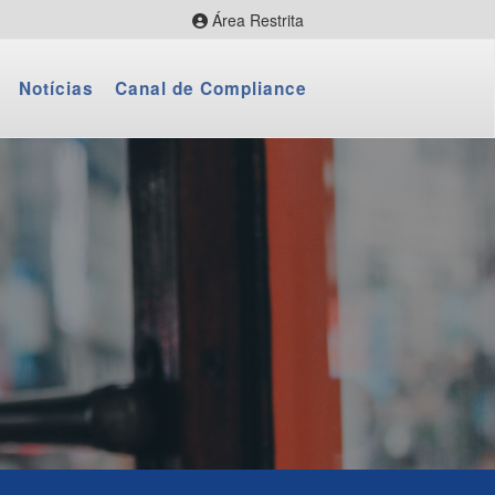
Área Restrita
CityBus Web
Notícias
Canal de Compliance
CityBus Combustível
CityBus Colaborador
LNR Colaborador
Fornecedores
Webmail