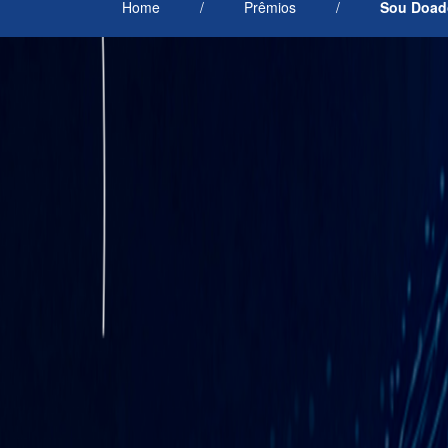
Home
/
Prêmios
/
Sou Doado