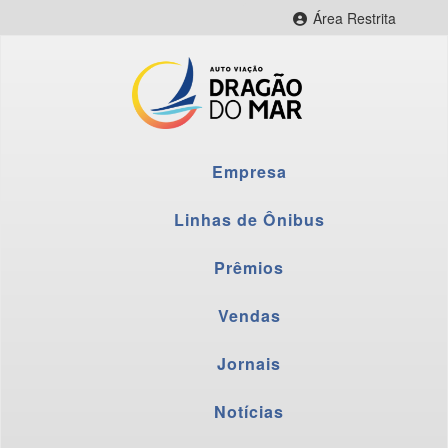
Área Restrita
CityBus Web
CityBus Combustível
CityBus Colaborador
LNR Colaborador
Empresa
Fornecedores
Webmail
Linhas de Ônibus
Prêmios
Vendas
Jornais
Notícias