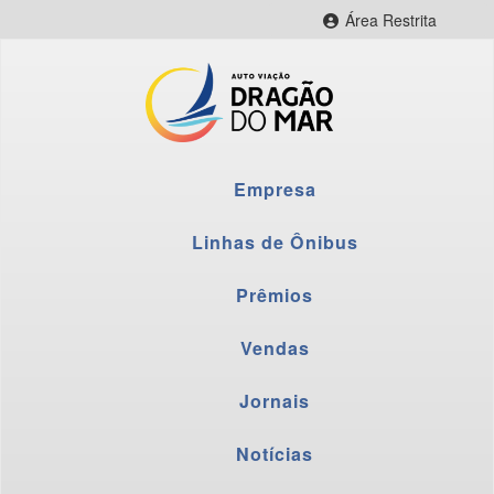
Área Restrita
CityBus Web
CityBus Combustível
CityBus Colaborador
LNR Colaborador
Empresa
Fornecedores
Webmail
Linhas de Ônibus
Prêmios
Vendas
Jornais
Notícias