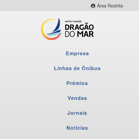
Área Restrita
CityBus Web
CityBus Combustível
CityBus Colaborador
LNR Colaborador
Empresa
Fornecedores
Webmail
Linhas de Ônibus
Prêmios
Vendas
Jornais
Notícias