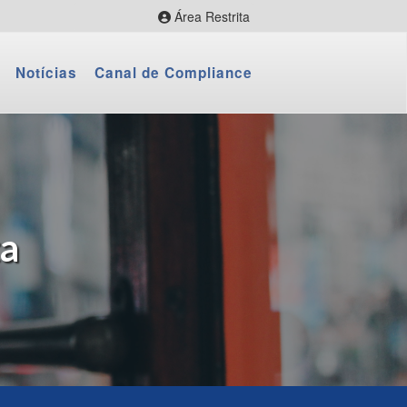
Área Restrita
CityBus Web
Notícias
Canal de Compliance
CityBus Combustível
CityBus Colaborador
LNR Colaborador
Fornecedores
Webmail
ta