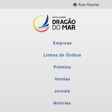
Área Restrita
CityBus Web
CityBus Combustível
CityBus Colaborador
LNR Colaborador
Empresa
Fornecedores
Webmail
Linhas de Ônibus
Prêmios
Vendas
Jornais
Notícias