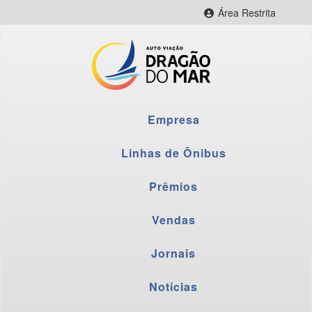
Área Restrita
CityBus Web
CityBus Combustível
CityBus Colaborador
LNR Colaborador
Empresa
Fornecedores
Webmail
Linhas de Ônibus
Prêmios
Vendas
Jornais
Notícias